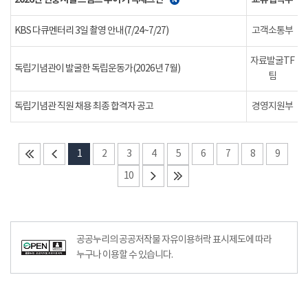
KBS 다큐멘터리 3일 촬영 안내(7/24~7/27)
고객소통부
자료발굴TF
독립기념관이 발굴한 독립운동가(2026년 7월)
팀
독립기념관 직원 채용 최종 합격자 공고
경영지원부
1
2
3
4
5
6
7
8
9
10
공공누리의 공공저작물 자유이용허락 표시제도에 따라
누구나 이용할 수 있습니다.