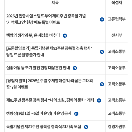
제목
작성자
2026년 현충시설 스탬프 투어 제81주년 광복절 기념
교류협력부
‘기억체크인’ 현장 배포 특별 이벤트
백범의 생각과 뜻, 온 세상을 비추다
전시부
[드론촬영 불가] 독립기념관 제81주년 광복절 경축 행사’
고객소통부
당일 드론 촬영 불가 안내
실종아동 등 조기 발견 현장 대응훈련 안내
고객소통부
[당첨자 발표] 2026년 주말 주제별해설 ‘나의 꿈은 그대의
고객소통부
꿈’ 7월 이벤트
제81주년 광복절 경축 행사 “나의 소원, 평화의 문화” 개최
고객소통부
캠핑장(9월 1일 ~ 6일 미 운영) 미 운영 공지
고객소통부
독립기념관 제81주년 광복절 경축식 81가족 모집
경영지원부