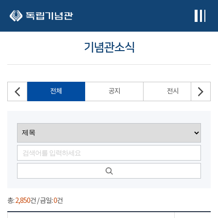
본문 바로가기
기념관소식
전체
공지
전시
총:
2,850
건 / 금일:
0
건