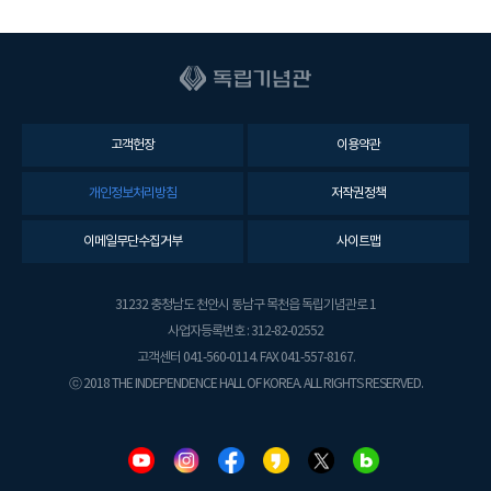
고객헌장
이용약관
개인정보처리방침
저작권정책
이메일무단수집거부
사이트맵
31232 충청남도 천안시 동남구 목천읍 독립기념관로 1
사업자등록번호 : 312-82-02552
고객센터 041-560-0114. FAX 041-557-8167.
ⓒ 2018 THE INDEPENDENCE HALL OF KOREA. ALL RIGHTS RESERVED.