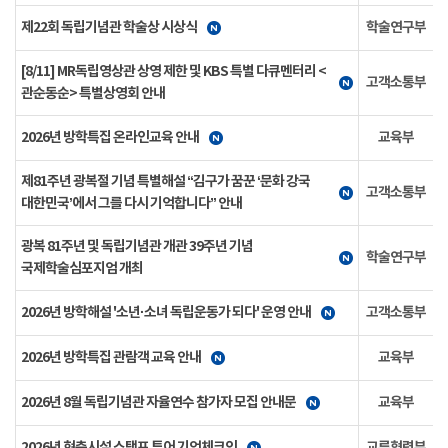
제22회 독립기념관 학술상 시상식
학술연구부
[8/11] MR독립영상관 상영 제한 및 KBS 특별 다큐멘터리 <
고객소통부
관순동순> 특별상영회 안내
2026년 방학특집 온라인교육 안내
교육부
제81주년 광복절 기념 특별해설 “김구가 꿈꾼 ‘문화 강국
고객소통부
대한민국’에서 그를 다시 기억합니다” 안내
광복 81주년 및 독립기념관 개관 39주년 기념
학술연구부
국제학술심포지엄 개최
2026년 방학해설 '소년·소녀 독립운동가 되다' 운영 안내
고객소통부
2026년 방학특집 관람객 교육 안내
교육부
2026년 8월 독립기념관 자율연수 참가자 모집 안내문
교육부
2026년 현충시설 스탬프 투어 기억체크인
교류협력부