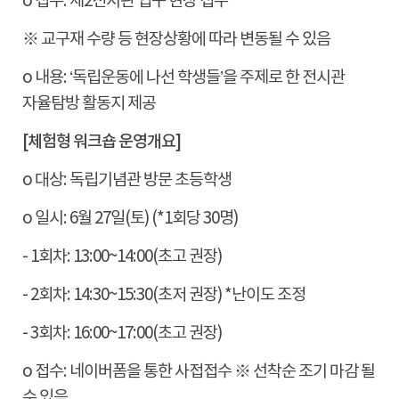
o 접수
:
제
2
전시관 입구 현장 접수
※
교구재 수량 등 현장상황에 따라 변동될 수 있음
o 내용
: ‘
독립운동에 나선 학생들
’
을 주제로 한 전시관
자율탐방 활동지 제공
[
체험형 워크숍 운영개요
]
o 대상
:
독립기념관 방문 초등학생
o 일시
: 6
월
27
일
(
토
) (*1
회당
30
명
)
- 1
회차
: 13:00~14:00(
초고 권장
)
- 2
회차
: 14:30~15:30(
초저 권장
) *
난이도 조정
- 3
회차
: 16:00~17:00(
초고 권장
)
o 접수
:
네이버폼을 통한 사접접수
※
선착순 조기 마감 될
수 있음
.