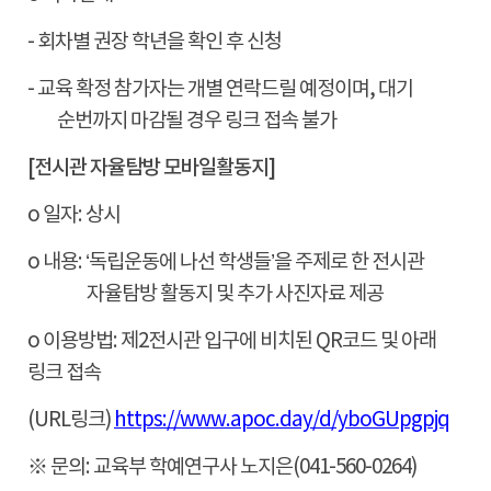
-
회차별 권장 학년을 확인 후 신청
-
교육 확정 참가자는 개별 연락드릴 예정이며
,
대기
순번까지 마감될 경우 링크 접속 불가
[
전시관 자율탐방 모바일활동지
]
o 일자
:
상시
o 내용
:
‘
독립운동에 나선 학생들
’
을 주제로 한 전시관
자율탐방 활동지 및 추가 사진자료 제공
o 이용방법
:
제
2
전시관 입구에 비치된
QR
코드 및 아래
링크 접속
(URL
링크
)
https://www.apoc.day/d/yboGUpgpjq
※
문의
:
교육부 학예연구사 노지은
(041-560-0264)