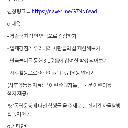
신청링크
→
https://naver.me/G7NN6ead
o 내용
-
경술국치 장면 연극으로 감상하기
-
일제강점기 우리나라 사람들의 삶 재현해보기
-
연극놀이를 통해
3·1
운동에 참여한 학생 되어보기
-
사후활동으로 어린이들의 독립운동 알리기
(
사후활동용 자료
:
『
어린 순교자들
』
국문 어린이용
책자 제공
)
※
‘
독립운동에 나선 학생들
’
을 주제로 한 전시관 자율탐방
활동지 제공
o 기타안내