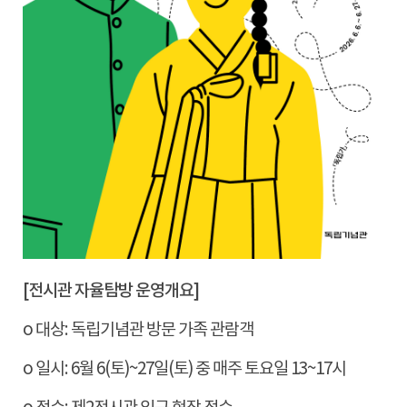
[
전시관 자율탐방 운영개요
]
o 대상
:
독립기념관 방문 가족 관람객
o 일시
: 6
월
6(
토
)~27
일
(
토
)
중 매주 토요일
13~17
시