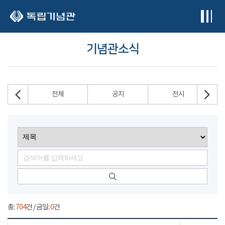
본문 바로가기
기념관소식
전체
공지
전시
총:
704
건 / 금일:
0
건