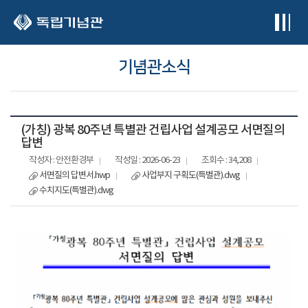
본문 바로가기
기념관소식
(가칭) 광복 80주년 특별관 건립사업 설계공모 서면질의
답변
작성자 : 안전환경부
작성일 : 2026-06-23
조회수 : 34,208
서면질의 답변서.hwp
사업부지 구획도(특별관).dwg
수치지도(특별관).dwg