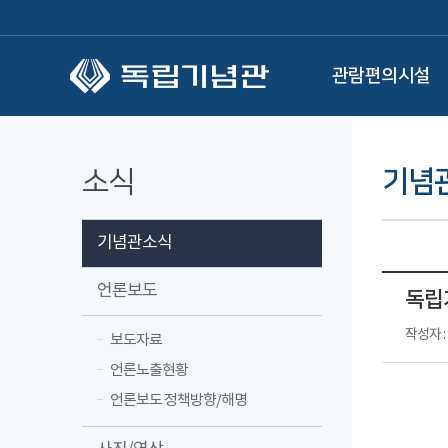
본문 바로가기
관람편의시설
소식
기념
기념관소식
언론보도
독립
작성자 
보도자료
언론노출현황
언론보도 정책방향/해명