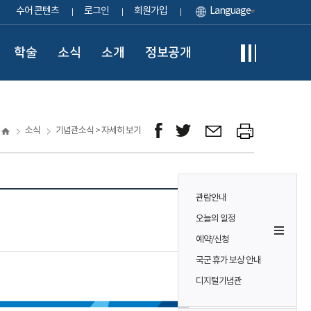
수어 콘텐츠
로그인
회원가입
Language
학술
소식
소개
정보공개
소식
기념관소식 > 자세히 보기
관람안내
오늘의 일정
예약/신청
국군 휴가 보상 안내
디지털기념관