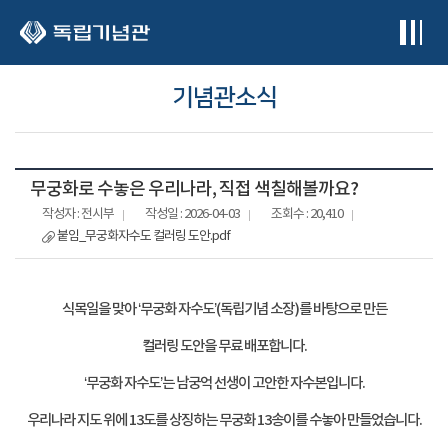
본문 바로가기
기념관소식
무궁화로 수놓은 우리나라, 직접 색칠해볼까요?
작성자 : 전시부
작성일 : 2026-04-03
조회수 : 20,410
붙임_무궁화자수도 컬러링 도안.pdf
식목일을 맞아
‘
무궁화 자수도
’(
독립기념 소장
)
를 바탕으로 만든
컬러링 도안을 무료 배포합니다
.
‘
무궁화 자수도
’
는 남궁억 선생이 고안한 자수본입니다
.
우리나라 지도 위에
13
도를 상징하는 무궁화
13
송이를 수놓아 만들었습니다
.