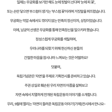
일제는 무궁화를 보기만 해도 눈에 핏발이 선다며
‘
눈에 피 꽃
’,
또는 손만 닿으면 부스럼이 생기는
‘
부스럼 꽃
’
이라며 거짓말을 퍼뜨렸습니다
.
무궁화는 억압 속에서도 꺾이지 않는 민족의 정신이자
,
상징이었습니다
.
이에
,
남궁억 선생은 무궁화를 통해 민족정신을 일으키려 했습니다
.
정성스럽게 무궁화를 색칠하며
,
우리나라를 되찾기 위해 헌신하신 분들의
간절한 마음을 잠시나마 느껴보는 것은 어떨까요
?
덧붙여
,
독립기념관은
‘
자연
’
을 주제로 기획전시를 준비하고 있습니다
.
주권 상실로 훼손된 우리 자연의 아픔을 살펴보고
자연 속에서 치열하게 전개된 독립운동의 이야기를 소개합니다
.
우리
, 9
월에 열리는
‘
자연이 들려준 독립운동 이야기
’
(
가제
)
전시에서 만나요
~