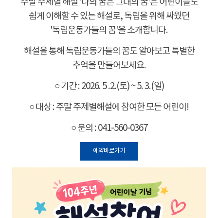
주말 주제별 해설
'
나의 꿈은 그대의 꿈
'
은 어린이들도
쉽게 이해할 수 있는 해설로
,
독립을 위해 싸웠던
'
독립운동가들의 꿈
'
을 소개합니다
.
해설을 통해 독립운동가들의 꿈도 알아보고 특별한
추억을 만들어보세요
.
○
기간
: 2026. 5 .2.(
토
) ~ 5. 3.(
일
)
○
대상
:
주말 주제별해설에 참여한 모든 어린이
!
○
문의
: 041-560-0367
예약바로가기