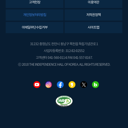
고객헌장
이용약관
개인정보처리방침
저작권정책
이메일무단수집거부
사이트맵
31232 충청남도 천안시 동남구 목천읍 독립기념관로 1
사업자등록번호 : 312-82-02552
고객센터 041-560-0114. FAX 041-557-8167.
ⓒ 2018 THE INDEPENDENCE HALL OF KOREA. ALL RIGHTS RESERVED.