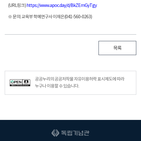
(URL
링크
)
https://www.apoc.day/d/BkZEmGyTgy
※
문의
:
교육부 학예연구사 이재은
(041-560-0263)
목록
공공누리의 공공저작물 자유이용허락 표시제도에 따라
누구나 이용할 수 있습니다.