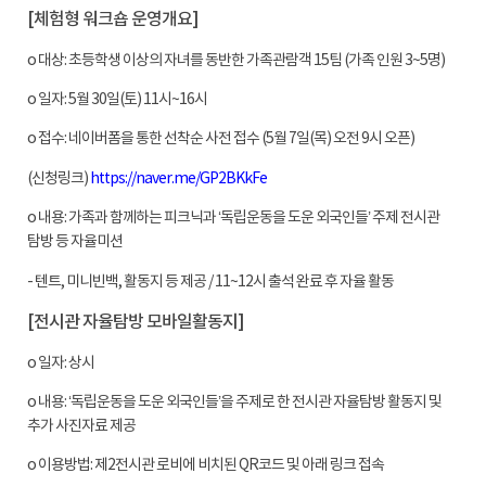
[
체험형 워크숍 운영개요
]
o 대상
:
초등학생 이상의 자녀를 동반한 가족관람객
15
팀
(
가족 인원
3~5
명
)
o 일자
: 5
월
30
일
(
토
) 11
시
~16
시
o 접수
:
네이버폼을 통한 선착순 사전 접수
(5
월
7
일
(
목
)
오전
9
시 오픈
)
(
신청링크
)
https://naver.me/GP2BKkFe
o 내용
:
가족과 함께하는 피크닉과
‘
독립운동을 도운 외국인들
’
주제 전시관
탐방 등 자율미션
-
텐트
,
미니빈백
,
활동지 등 제공
/ 11~12
시 출석 완료 후 자율 활동
[
전시관 자율탐방 모바일활동지
]
o 일자
:
상시
o 내용
: ‘
독립운동을 도운 외국인들
’
을 주제로 한 전시관 자율탐방 활동지 및
추가 사진자료 제공
o 이용방법
:
제
2
전시관 로비에 비치된
QR
코드 및 아래 링크 접속