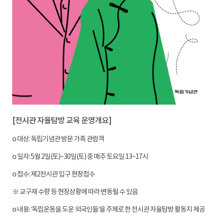
[
전시관 자율탐방 교육 운영개요
]
o 대상
:
독립기념관 방문 가족 관람객
o 일자
: 5
월
2
일
(
토
)~30
일
(
토
)
중 매주 토요일
13~17
시
o 접수
:
제
2
전시관 입구 현장접수
※
교구재 수량 등 현장상황에 따라 변동될 수 있음
o 내용
:
‘
독립운동을 도운 외국인들
’
을 주제로 한 전시관 자율탐방 활동지 제공