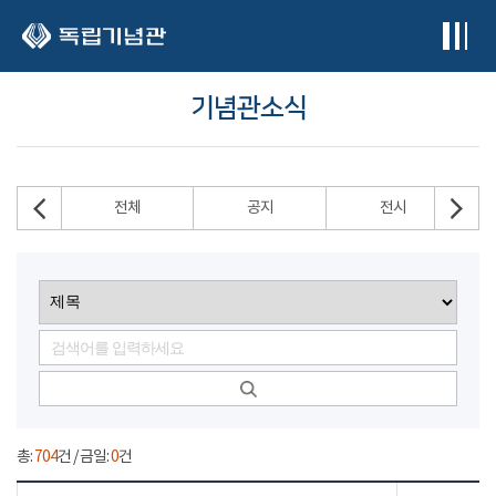
본문 바로가기
기념관소식
전체
공지
전시
총:
704
건 / 금일:
0
건