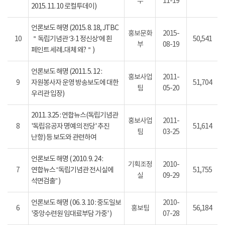
부
11-19
2015. 11. 10 로컬투데이)
언론보도 해명 (2015. 8. 18, JTBC
홍보문화
2015-
10
＂독립기념관 ‘3·1 정신상’에 흰
50,541
부
08-19
페인트 세례..대체 왜?＂)
언론보도 해명 (2011. 5. 12 :
홍보사업
2011-
9
자원봉사자 운영 방송보도에 대한
51,704
팀
05-20
우리관 입장)
2011. 3.25 : 연합뉴스(독립기념관
홍보사업
2011-
8
'독립유공자 명예의 전당' 추진
51,614
팀
03-25
난항) 등 보도와 관련하여
언론보도 해명 ( 2010. 9. 24 :
기획조정
2010-
7
연합뉴스 “독립기념관 전시실에
51,755
실
09-29
석면검출” )
언론보도 해명 ( 06. 3. 10 : 중도일보
2010-
6
홍보팀
56,184
'중앙수련원 임대료부담 가중' )
07-28