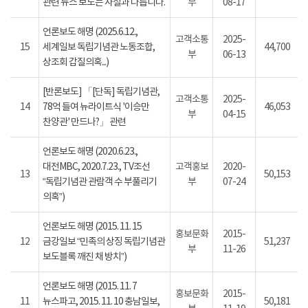
관련 뉴스 보도는 사실과 다릅니다.
부
08-17
언론보도 해명 (2025.6.12.,
고객소통
2025-
15
세계일보 독립기념관 노동조합,
44,700
부
06-13
상조회 갑질의혹...)
[반론보도] 「[단독] 독립기념관,
고객소통
2025-
14
78억 들여 뉴라이트식 '이승만
46,053
부
04-15
찬양관' 만드나?」 관련
언론보도 해명 (2020.6.23.,
대전MBC, 2020.7.23., TV조선
고객홍보
2020-
13
50,153
“독립기념관 관람객 수 부풀리기
부
07-24
의혹”)
언론보도 해명 (2015. 11. 15
홍보문화
2015-
12
금강일보 “민족의 상징 독립기념관
51,237
부
11-26
보도블록 깨진 채 방치”)
언론보도 해명 (2015. 11. 7
홍보문화
2015-
11
뉴스파고, 2015. 11. 10 충남일보,
50,181