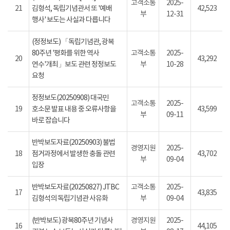
고객소통
2025-
21
김형석, 독립기념관서 또 '예배
42,523
부
12-31
행사' 보도는 사실과 다릅니다
(정정보도) 「독립기념관, 광복
80주년 '평화를 위한 역사
고객소통
2025-
20
43,292
연수'개최」보도 관련 정정보도
부
10-28
요청
정정보도(20250908) 대국민
고객소통
2025-
19
호소문 발표 내용 중 오류사항을
43,599
부
09-11
바로 잡습니다
반박보도자료(20250903) 불법
경영지원
2025-
18
점거과정에서 발생한 충돌 관련
43,702
부
09-04
입장
반박보도자료(20250827) JTBC
고객소통
2025-
17
43,835
김형석의 독립기념관 사유화
부
09-04
(반박보도) 광복80주년 기념사
경영지원
2025-
16
44,105