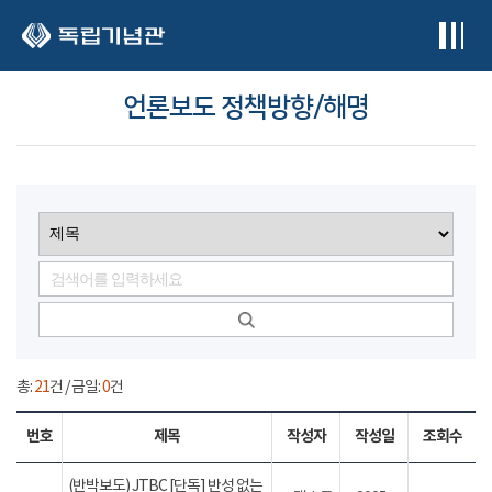
본문 바로가기
언론보도 정책방향/해명
총:
21
건 / 금일:
0
건
번호
제목
작성자
작성일
조회수
(반박보도) JTBC [단독] 반성 없는