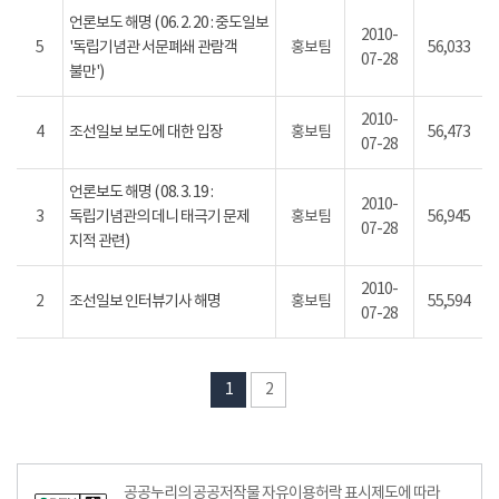
언론보도 해명 ( 06. 2. 20 : 중도일보
2010-
5
'독립기념관 서문폐쇄 관람객
홍보팀
56,033
07-28
불만')
2010-
4
조선일보 보도에 대한 입장
홍보팀
56,473
07-28
언론보도 해명 ( 08. 3. 19 :
2010-
3
독립기념관의 데니 태극기 문제
홍보팀
56,945
07-28
지적 관련)
2010-
2
조선일보 인터뷰기사 해명
홍보팀
55,594
07-28
1
2
공공누리의 공공저작물 자유이용허락 표시제도에 따라