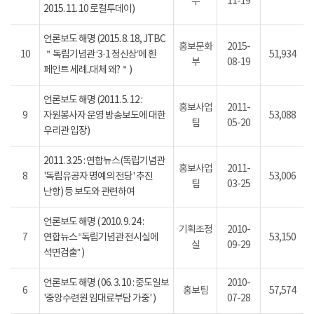
부
11-19
2015. 11. 10 로컬투데이)
언론보도 해명 (2015. 8. 18, JTBC
홍보문화
2015-
10
＂독립기념관 ‘3·1 정신상’에 흰
51,934
부
08-19
페인트 세례..대체 왜?＂)
언론보도 해명 (2011. 5. 12 :
홍보사업
2011-
9
자원봉사자 운영 방송보도에 대한
53,088
팀
05-20
우리관 입장)
2011. 3.25 : 연합뉴스(독립기념관
홍보사업
2011-
8
'독립유공자 명예의 전당' 추진
53,006
팀
03-25
난항) 등 보도와 관련하여
언론보도 해명 ( 2010. 9. 24 :
기획조정
2010-
7
연합뉴스 “독립기념관 전시실에
53,150
실
09-29
석면검출” )
언론보도 해명 ( 06. 3. 10 : 중도일보
2010-
6
홍보팀
57,574
'중앙수련원 임대료부담 가중' )
07-28