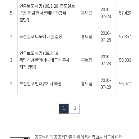
언론보도 해명 ( 06. 2. 20 : 중도일보
2010-
5
'독립기념관 서문폐쇄 관람객
홍보팀
57,420
07-28
불만')
2010-
4
조선일보 보도에 대한 입장
홍보팀
57,857
07-28
언론보도 해명 ( 08. 3. 19 :
2010-
3
독립기념관의 데니 태극기 문제
홍보팀
58,336
07-28
지적 관련)
2010-
2
조선일보 인터뷰기사 해명
홍보팀
56,977
07-28
1
2
공공누리의 공공저작물 자유이용허락 표시제도에 따라