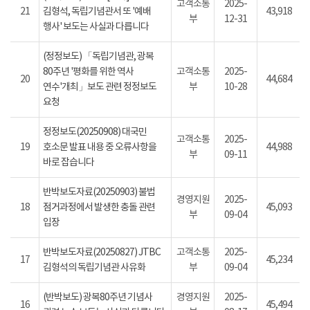
고객소통
2025-
21
김형석, 독립기념관서 또 '예배
43,918
부
12-31
행사' 보도는 사실과 다릅니다
(정정보도) 「독립기념관, 광복
80주년 '평화를 위한 역사
고객소통
2025-
20
44,684
연수'개최」보도 관련 정정보도
부
10-28
요청
정정보도(20250908) 대국민
고객소통
2025-
19
호소문 발표 내용 중 오류사항을
44,988
부
09-11
바로 잡습니다
반박보도자료(20250903) 불법
경영지원
2025-
18
점거과정에서 발생한 충돌 관련
45,093
부
09-04
입장
반박보도자료(20250827) JTBC
고객소통
2025-
17
45,234
김형석의 독립기념관 사유화
부
09-04
(반박보도) 광복80주년 기념사
경영지원
2025-
16
45,494