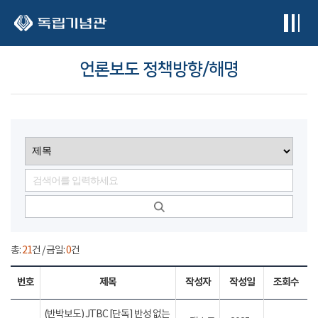
본문 바로가기
언론보도 정책방향/해명
총:
21
건 / 금일:
0
건
번호
제목
작성자
작성일
조회수
(반박보도) JTBC [단독] 반성 없는