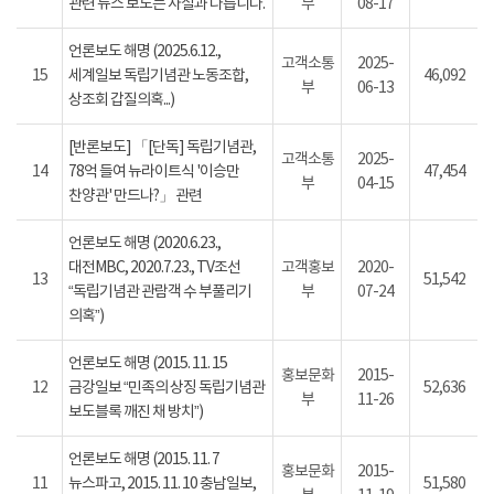
관련 뉴스 보도는 사실과 다릅니다.
부
08-17
언론보도 해명 (2025.6.12.,
고객소통
2025-
15
세계일보 독립기념관 노동조합,
46,092
부
06-13
상조회 갑질의혹...)
[반론보도] 「[단독] 독립기념관,
고객소통
2025-
14
78억 들여 뉴라이트식 '이승만
47,454
부
04-15
찬양관' 만드나?」 관련
언론보도 해명 (2020.6.23.,
대전MBC, 2020.7.23., TV조선
고객홍보
2020-
13
51,542
“독립기념관 관람객 수 부풀리기
부
07-24
의혹”)
언론보도 해명 (2015. 11. 15
홍보문화
2015-
12
금강일보 “민족의 상징 독립기념관
52,636
부
11-26
보도블록 깨진 채 방치”)
언론보도 해명 (2015. 11. 7
홍보문화
2015-
11
뉴스파고, 2015. 11. 10 충남일보,
51,580