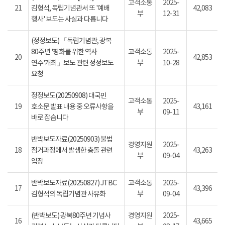
고객소통
2025-
21
김형석, 독립기념관서 또 '예배
42,083
부
12-31
행사' 보도는 사실과 다릅니다
(정정보도) 「독립기념관, 광복
80주년 '평화를 위한 역사
고객소통
2025-
20
42,853
연수'개최」보도 관련 정정보도
부
10-28
요청
정정보도(20250908) 대국민
고객소통
2025-
19
호소문 발표 내용 중 오류사항을
43,161
부
09-11
바로 잡습니다
반박보도자료(20250903) 불법
경영지원
2025-
18
점거과정에서 발생한 충돌 관련
43,263
부
09-04
입장
반박보도자료(20250827) JTBC
고객소통
2025-
17
43,396
김형석의 독립기념관 사유화
부
09-04
(반박보도) 광복80주년 기념사
경영지원
2025-
16
43,665