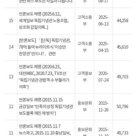
관련 뉴스 보도는 사실과 다릅니다.
부
08-17
언론보도 해명 (2025.6.12.,
고객소통
2025-
15
세계일보 독립기념관 노동조합,
44,258
부
06-13
상조회 갑질의혹...)
[반론보도] 「[단독] 독립기념관,
고객소통
2025-
14
78억 들여 뉴라이트식 '이승만
45,610
부
04-15
찬양관' 만드나?」 관련
언론보도 해명 (2020.6.23.,
대전MBC, 2020.7.23., TV조선
고객홍보
2020-
13
49,703
“독립기념관 관람객 수 부풀리기
부
07-24
의혹”)
언론보도 해명 (2015. 11. 15
홍보문화
2015-
12
금강일보 “민족의 상징 독립기념관
50,796
부
11-26
보도블록 깨진 채 방치”)
언론보도 해명 (2015. 11. 7
홍보문화
2015-
11
뉴스파고, 2015. 11. 10 충남일보,
49,733