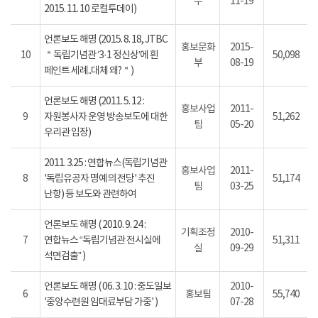
부
11-19
2015. 11. 10 로컬투데이)
언론보도 해명 (2015. 8. 18, JTBC
홍보문화
2015-
10
＂독립기념관 ‘3·1 정신상’에 흰
50,098
부
08-19
페인트 세례..대체 왜?＂)
언론보도 해명 (2011. 5. 12 :
홍보사업
2011-
9
자원봉사자 운영 방송보도에 대한
51,262
팀
05-20
우리관 입장)
2011. 3.25 : 연합뉴스(독립기념관
홍보사업
2011-
8
'독립유공자 명예의 전당' 추진
51,174
팀
03-25
난항) 등 보도와 관련하여
언론보도 해명 ( 2010. 9. 24 :
기획조정
2010-
7
연합뉴스 “독립기념관 전시실에
51,311
실
09-29
석면검출” )
언론보도 해명 ( 06. 3. 10 : 중도일보
2010-
6
홍보팀
55,740
'중앙수련원 임대료부담 가중' )
07-28