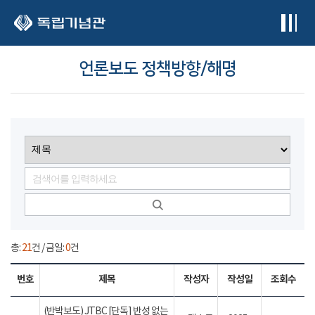
본문 바로가기
언론보도 정책방향/해명
총:
21
건 / 금일:
0
건
번호
제목
작성자
작성일
조회수
(반박보도) JTBC [단독] 반성 없는