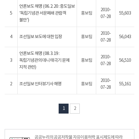
언론보도 해명 ( 06. 2. 20 : 중도일보
2010-
5
'독립기념관 서문폐쇄 관람객
홍보팀
55,603
07-28
불만')
2010-
4
조선일보 보도에 대한 입장
홍보팀
56,043
07-28
언론보도 해명 ( 08. 3. 19 :
2010-
3
독립기념관의 데니 태극기 문제
홍보팀
56,510
07-28
지적 관련)
2010-
2
조선일보 인터뷰기사 해명
홍보팀
55,161
07-28
1
2
공공누리의 공공저작물 자유이용허락 표시제도에 따라