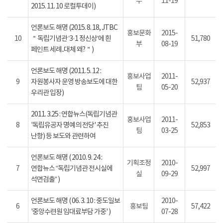
부
11-19
2015. 11. 10 로컬투데이)
언론보도 해명 (2015. 8. 18, JTBC
홍보문화
2015-
10
＂독립기념관 ‘3·1 정신상’에 흰
51,780
부
08-19
페인트 세례..대체 왜?＂)
언론보도 해명 (2011. 5. 12 :
홍보사업
2011-
9
자원봉사자 운영 방송보도에 대한
52,937
팀
05-20
우리관 입장)
2011. 3.25 : 연합뉴스(독립기념관
홍보사업
2011-
8
'독립유공자 명예의 전당' 추진
52,853
팀
03-25
난항) 등 보도와 관련하여
언론보도 해명 ( 2010. 9. 24 :
기획조정
2010-
7
연합뉴스 “독립기념관 전시실에
52,997
실
09-29
석면검출” )
언론보도 해명 ( 06. 3. 10 : 중도일보
2010-
6
홍보팀
57,422
'중앙수련원 임대료부담 가중' )
07-28