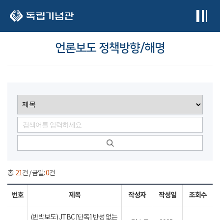
본문 바로가기
언론보도 정책방향/해명
총:
21
건 / 금일:
0
건
번호
제목
작성자
작성일
조회수
(반박보도) JTBC [단독] 반성 없는