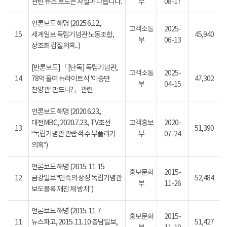
관련 뉴스 보도는 사실과 다릅니다.
부
08-17
언론보도 해명 (2025.6.12.,
고객소통
2025-
15
세계일보 독립기념관 노동조합,
45,940
부
06-13
상조회 갑질의혹...)
[반론보도] 「[단독] 독립기념관,
고객소통
2025-
14
78억 들여 뉴라이트식 '이승만
47,302
부
04-15
찬양관' 만드나?」 관련
언론보도 해명 (2020.6.23.,
대전MBC, 2020.7.23., TV조선
고객홍보
2020-
13
51,390
“독립기념관 관람객 수 부풀리기
부
07-24
의혹”)
언론보도 해명 (2015. 11. 15
홍보문화
2015-
12
금강일보 “민족의 상징 독립기념관
52,484
부
11-26
보도블록 깨진 채 방치”)
언론보도 해명 (2015. 11. 7
홍보문화
2015-
11
뉴스파고, 2015. 11. 10 충남일보,
51,427