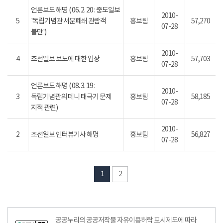
언론보도 해명 ( 06. 2. 20 : 중도일보
2010-
5
'독립기념관 서문폐쇄 관람객
홍보팀
57,270
07-28
불만')
2010-
4
조선일보 보도에 대한 입장
홍보팀
57,703
07-28
언론보도 해명 ( 08. 3. 19 :
2010-
3
독립기념관의 데니 태극기 문제
홍보팀
58,185
07-28
지적 관련)
2010-
2
조선일보 인터뷰기사 해명
홍보팀
56,827
07-28
1
2
공공누리의 공공저작물 자유이용허락 표시제도에 따라