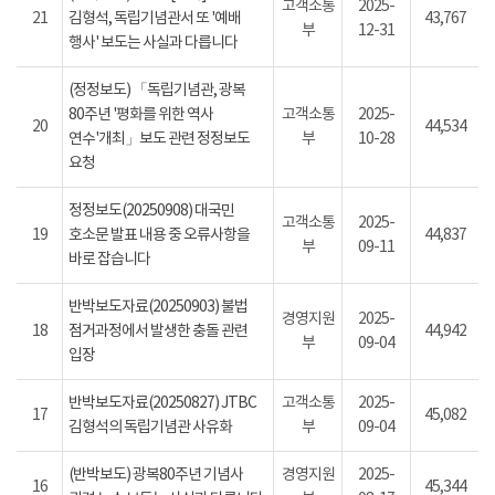
고객소통
2025-
21
김형석, 독립기념관서 또 '예배
43,767
부
12-31
행사' 보도는 사실과 다릅니다
(정정보도) 「독립기념관, 광복
80주년 '평화를 위한 역사
고객소통
2025-
20
44,534
연수'개최」보도 관련 정정보도
부
10-28
요청
정정보도(20250908) 대국민
고객소통
2025-
19
호소문 발표 내용 중 오류사항을
44,837
부
09-11
바로 잡습니다
반박보도자료(20250903) 불법
경영지원
2025-
18
점거과정에서 발생한 충돌 관련
44,942
부
09-04
입장
반박보도자료(20250827) JTBC
고객소통
2025-
17
45,082
김형석의 독립기념관 사유화
부
09-04
(반박보도) 광복80주년 기념사
경영지원
2025-
16
45,344