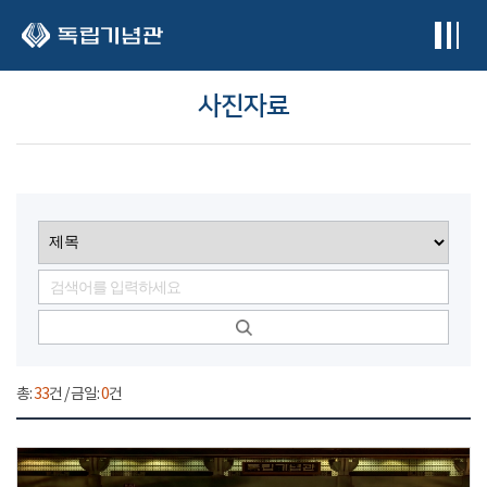
본문 바로가기
사진자료
총:
33
건 / 금일:
0
건