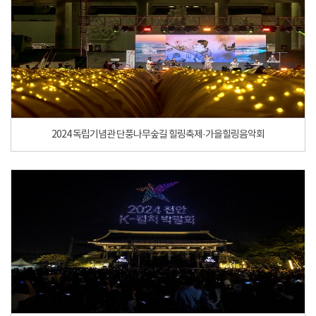
2024 독립기념관 단풍나무숲길 힐링축제·가을힐링음악회