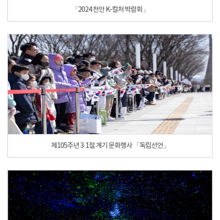
「2024 천안 K-컬처 박람회」
제105주년 3·1절 계기 문화행사 「독립선언」