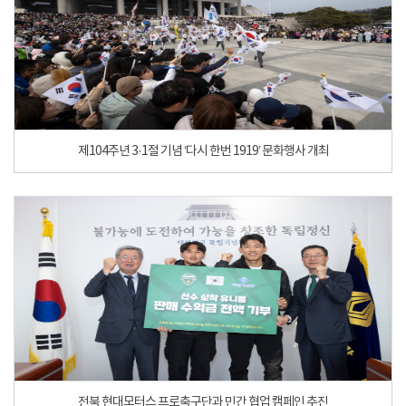
제104주년 3·1절 기념 ‘다시 한번 1919’ 문화행사 개최
전북 현대모터스 프로축구단과 민간 협업 캠페인 추진