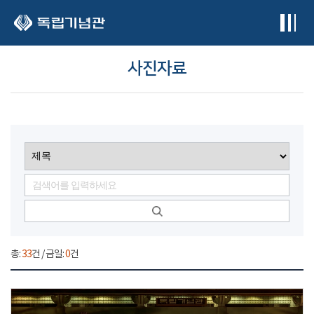
본문 바로가기
사진자료
총:
33
건 / 금일:
0
건