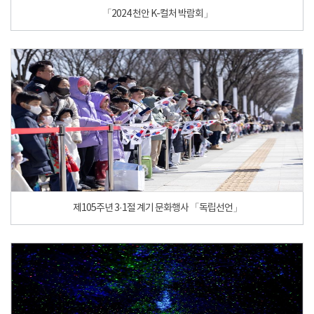
「2024 천안 K-컬처 박람회」
제105주년 3·1절 계기 문화행사 「독립선언」