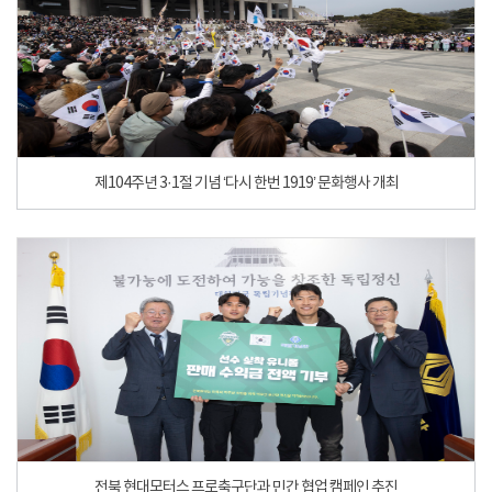
제104주년 3·1절 기념 ‘다시 한번 1919’ 문화행사 개최
전북 현대모터스 프로축구단과 민간 협업 캠페인 추진