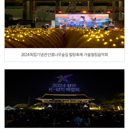
2024 독립기념관 단풍나무숲길 힐링축제·가을힐링음악회