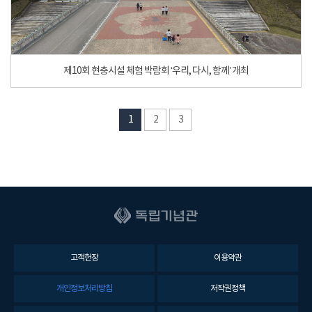
제10회 현충시설 체험 박람회 ‘우리, 다시, 함께’ 개최
1
2
3
고객헌장
이용약관
개인정보처리방침
저작권정책