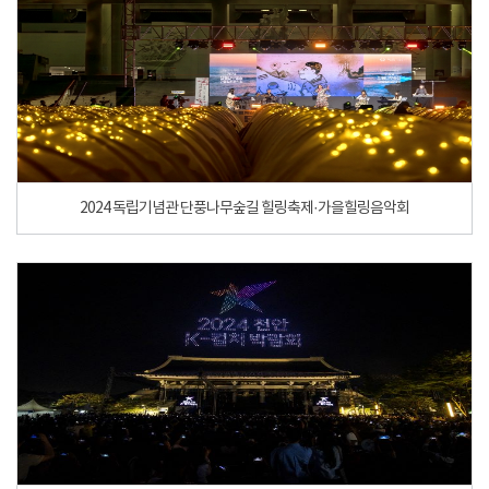
2024 독립기념관 단풍나무숲길 힐링축제·가을힐링음악회