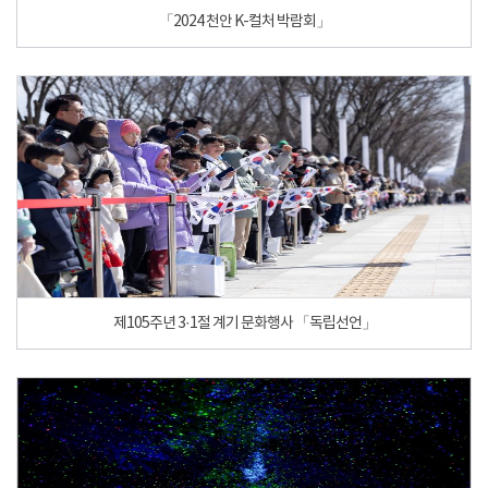
「2024 천안 K-컬처 박람회」
제105주년 3·1절 계기 문화행사 「독립선언」