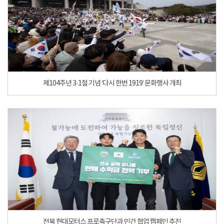
제104주년 3·1절 기념 ‘다시 한번 1919’ 문화행사 개최
전북 현대모터스 프로축구단과 민간 협업 캠페인 추진