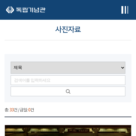
본문 바로가기
사진자료
총:
33
건 / 금일:
0
건