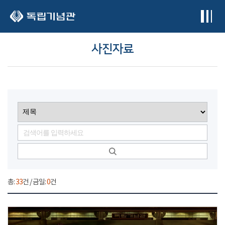
본문 바로가기
사진자료
총:
33
건 / 금일:
0
건