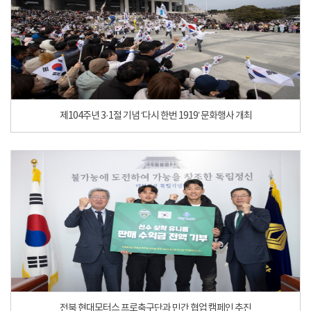
제104주년 3·1절 기념 ‘다시 한번 1919’ 문화행사 개최
전북 현대모터스 프로축구단과 민간 협업 캠페인 추진