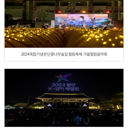
2024 독립기념관 단풍나무숲길 힐링축제·가을힐링음악회