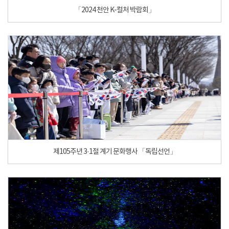
「2024 천안 K-컬처 박람회」
제105주년 3·1절 계기 문화행사 「독립선언」