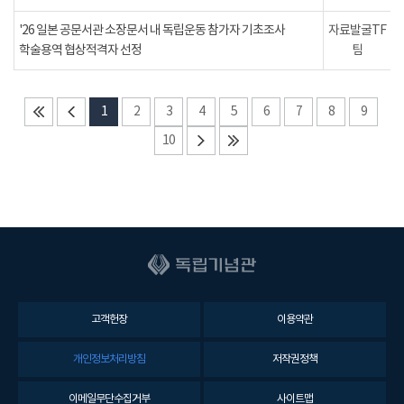
'26 일본 공문서관 소장문서 내 독립운동 참가자 기초조사
자료발굴TF
학술용역 협상적격자 선정
팀
1
2
3
4
5
6
7
8
9
10
고객헌장
이용약관
개인정보처리방침
저작권정책
이메일무단수집거부
사이트맵