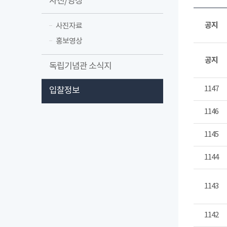
사진/영상
공지
사진자료
홍보영상
공지
독립기념관 소식지
1147
입찰정보
1146
1145
1144
1143
1142