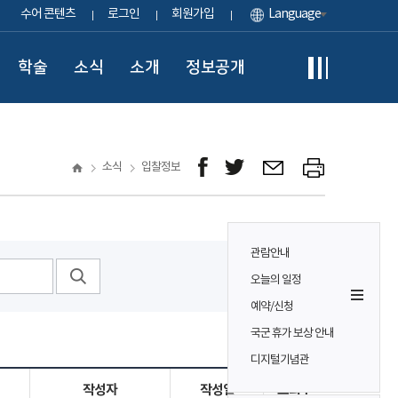
수어 콘텐츠
로그인
회원가입
Language
학술
소식
소개
정보공개
소식
입찰정보
관람안내
오늘의 일정
예약/신청
국군 휴가 보상 안내
디지털기념관
작성자
작성일
조회수