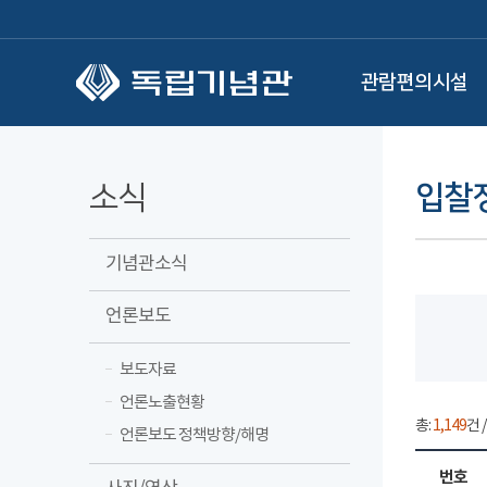
본문 바로가기
관람편의시설
소식
입찰
기념관소식
언론보도
보도자료
언론노출현황
총:
1,149
건 
언론보도 정책방향/해명
번호