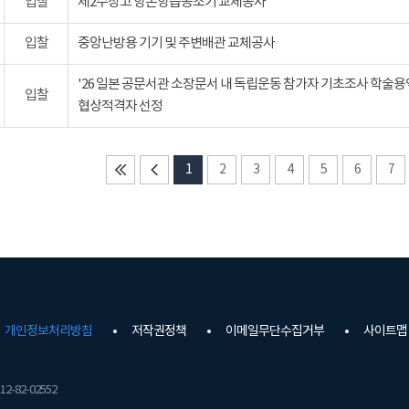
입찰
제2수장고 항온항습공조기 교체공사
입찰
중앙난방용 기기 및 주변배관 교체공사
'26 일본 공문서관 소장문서 내 독립운동 참가자 기초조사 학술용
입찰
협상적격자 선정
1
2
3
4
5
6
7
개인정보처리방침
저작권정책
이메일무단수집거부
사이트맵
2-82-02552