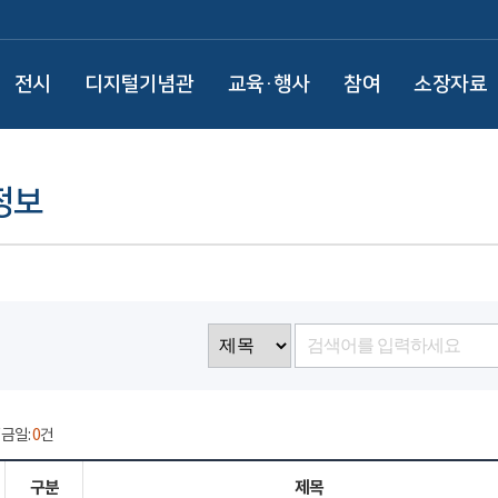
전시
디지털기념관
교육·행사
참여
소장자료
정보
/ 금일:
0
건
구분
제목