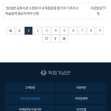
'26 일본 공문서관 소장문서 내 독립운동 참가자 기초조사
자료발굴TF
학술용역 협상적격자 선정
팀
1
2
3
4
5
6
7
8
9
10
고객헌장
이용약관
개인정보처리방침
저작권정책
이메일무단수집거부
사이트맵