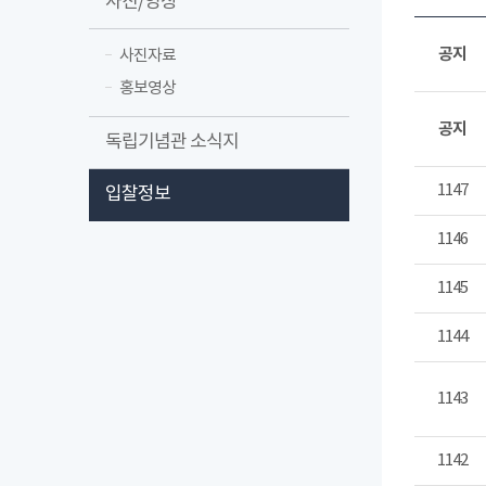
사진/영상
공지
사진자료
홍보영상
공지
독립기념관 소식지
1147
입찰정보
1146
1145
1144
1143
1142