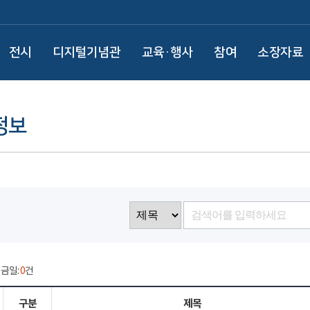
전시
디지털기념관
교육·행사
참여
소장자료
정보
/ 금일:
0
건
구분
제목