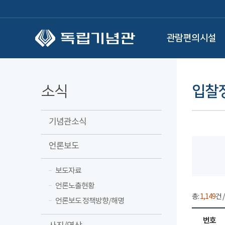
본문 바로가기
관람편의시설
소식
입찰
기념관소식
언론보도
보도자료
언론노출현황
총:
1,149
건 
언론보도 정책방향/해명
번호