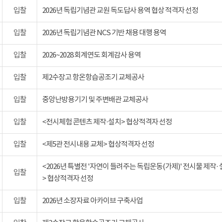
입찰
2026년 독립기념관 교원 독도답사 용역 협상 적격자 선정
입찰
2026년 독립기념관 NCS 기반 채용 대행 용역
입찰
2026~2028 회계연도 회계감사 용역
입찰
제2수장고 항온항습공조기 교체공사
입찰
중앙난방용기기 및 주변배관 교체공사
입찰
<전시체험 콘텐츠 제작·설치> 협상적격자 선정
입찰
<제5관 전시내용 교체> 협상적격자 선정
<2026년 특별전 '자연이 들려주는 독립운동(가제)' 전시물 제작·
입찰
> 협상적격자 선정
입찰
2026년 소장자료 아카이브 구축사업