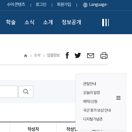
수어 콘텐츠
로그인
회원가입
Language
학술
소식
소개
정보공개
소식
입찰정보
관람안내
오늘의 일정
예약/신청
국군 휴가 보상 안내
디지털기념관
작성자
작성일
조회수