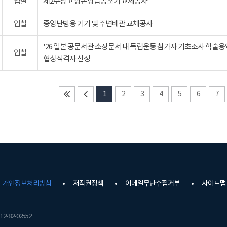
입찰
제2수장고 항온항습공조기 교체공사
입찰
중앙난방용 기기 및 주변배관 교체공사
'26 일본 공문서관 소장문서 내 독립운동 참가자 기초조사 학술용
입찰
협상적격자 선정
1
2
3
4
5
6
7
개인정보처리방침
저작권정책
이메일무단수집거부
사이트맵
2-82-02552