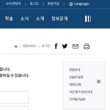
수어 콘텐츠
로그인
회원가입
Language
학술
소식
소개
정보공개
회원서비스
로그인
합니다.
관람안내
용하실 수 있습니다.
오늘의 일정
예약/신청
국군 휴가 보상 안내
디지털기념관