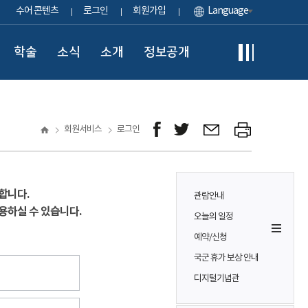
수어 콘텐츠
로그인
회원가입
Language
학술
소식
소개
정보공개
회원서비스
로그인
합니다.
관람안내
용하실 수 있습니다.
오늘의 일정
예약/신청
국군 휴가 보상 안내
디지털기념관