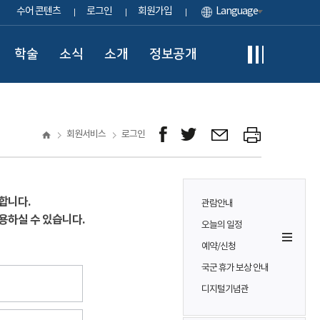
수어 콘텐츠
로그인
회원가입
Language
학술
소식
소개
정보공개
회원서비스
로그인
합니다.
관람안내
용하실 수 있습니다.
오늘의 일정
예약/신청
국군 휴가 보상 안내
디지털기념관