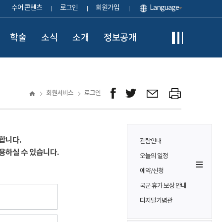
수어 콘텐츠
로그인
회원가입
Language
학술
소식
소개
정보공개
회원서비스
로그인
합니다.
관람안내
용하실 수 있습니다.
오늘의 일정
예약/신청
국군 휴가 보상 안내
디지털기념관