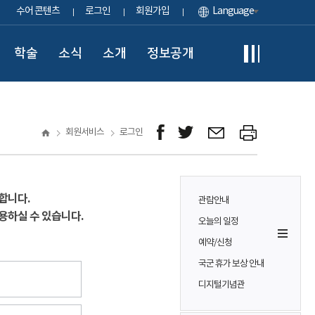
수어 콘텐츠
로그인
회원가입
Language
학술
소식
소개
정보공개
회원서비스
로그인
합니다.
관람안내
용하실 수 있습니다.
오늘의 일정
예약/신청
국군 휴가 보상 안내
디지털기념관