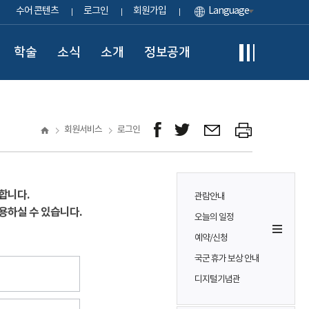
수어 콘텐츠
로그인
회원가입
Language
학술
소식
소개
정보공개
회원서비스
로그인
합니다.
관람안내
용하실 수 있습니다.
오늘의 일정
예약/신청
국군 휴가 보상 안내
디지털기념관