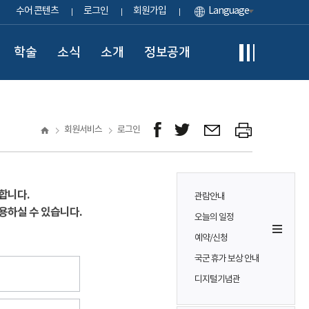
수어 콘텐츠
로그인
회원가입
Language
학술
소식
소개
정보공개
회원서비스
로그인
합니다.
관람안내
용하실 수 있습니다.
오늘의 일정
예약/신청
국군 휴가 보상 안내
디지털기념관