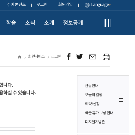
수어 콘텐츠
로그인
회원가입
Language
학술
소식
소개
정보공개
회원서비스
로그인
합니다.
관람안내
용하실 수 있습니다.
오늘의 일정
예약/신청
국군 휴가 보상 안내
디지털기념관