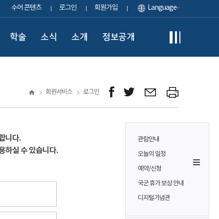
수어 콘텐츠
로그인
회원가입
Language
학술
소식
소개
정보공개
회원서비스
로그인
합니다.
관람안내
용하실 수 있습니다.
오늘의 일정
예약/신청
국군 휴가 보상 안내
디지털기념관