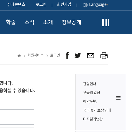
수어 콘텐츠
로그인
회원가입
Language
학술
소식
소개
정보공개
회원서비스
로그인
합니다.
관람안내
용하실 수 있습니다.
오늘의 일정
예약/신청
국군 휴가 보상 안내
디지털기념관