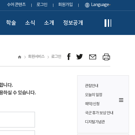
수어 콘텐츠
로그인
회원가입
Language
학술
소식
소개
정보공개
회원서비스
로그인
합니다.
관람안내
용하실 수 있습니다.
오늘의 일정
예약/신청
국군 휴가 보상 안내
디지털기념관