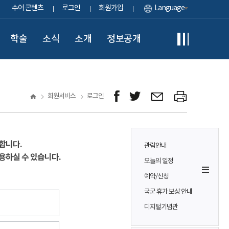
수어 콘텐츠
로그인
회원가입
Language
학술
소식
소개
정보공개
회원서비스
로그인
합니다.
관람안내
용하실 수 있습니다.
오늘의 일정
예약/신청
국군 휴가 보상 안내
디지털기념관