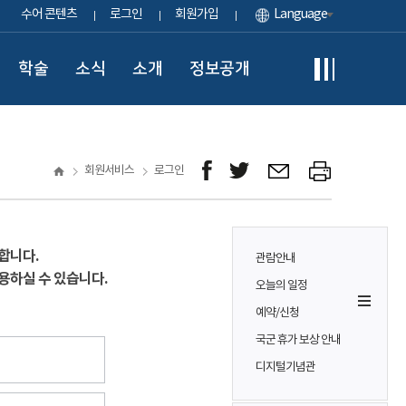
수어 콘텐츠
로그인
회원가입
Language
학술
소식
소개
정보공개
회원서비스
로그인
합니다.
관람안내
용하실 수 있습니다.
오늘의 일정
예약/신청
국군 휴가 보상 안내
디지털기념관