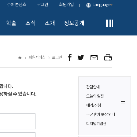
수어 콘텐츠
로그인
회원가입
Language
학술
소식
소개
정보공개
회원서비스
로그인
합니다.
관람안내
용하실 수 있습니다.
오늘의 일정
예약/신청
국군 휴가 보상 안내
디지털기념관