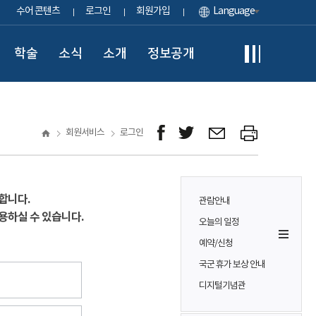
수어 콘텐츠
로그인
회원가입
Language
학술
소식
소개
정보공개
회원서비스
로그인
합니다.
관람안내
용하실 수 있습니다.
오늘의 일정
예약/신청
국군 휴가 보상 안내
디지털기념관