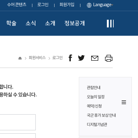
수어 콘텐츠
로그인
회원가입
Language
학술
소식
소개
정보공개
회원서비스
로그인
합니다.
관람안내
용하실 수 있습니다.
오늘의 일정
예약/신청
국군 휴가 보상 안내
디지털기념관