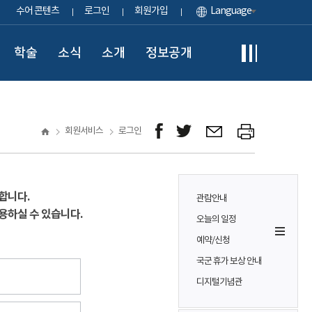
수어 콘텐츠
로그인
회원가입
Language
학술
소식
소개
정보공개
회원서비스
로그인
합니다.
관람안내
용하실 수 있습니다.
오늘의 일정
예약/신청
국군 휴가 보상 안내
디지털기념관