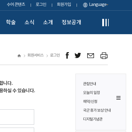
수어 콘텐츠
로그인
회원가입
Language
학술
소식
소개
정보공개
회원서비스
로그인
합니다.
관람안내
용하실 수 있습니다.
오늘의 일정
예약/신청
국군 휴가 보상 안내
디지털기념관