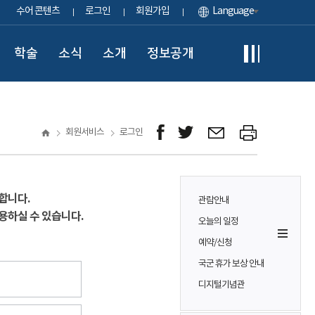
수어 콘텐츠
로그인
회원가입
Language
학술
소식
소개
정보공개
회원서비스
로그인
합니다.
관람안내
용하실 수 있습니다.
오늘의 일정
예약/신청
국군 휴가 보상 안내
디지털기념관