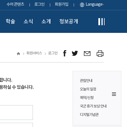
수어 콘텐츠
로그인
회원가입
Language
학술
소식
소개
정보공개
회원서비스
로그인
합니다.
관람안내
용하실 수 있습니다.
오늘의 일정
예약/신청
국군 휴가 보상 안내
디지털기념관