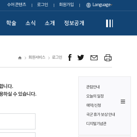
수어 콘텐츠
로그인
회원가입
Language
학술
소식
소개
정보공개
회원서비스
로그인
합니다.
관람안내
용하실 수 있습니다.
오늘의 일정
예약/신청
국군 휴가 보상 안내
디지털기념관