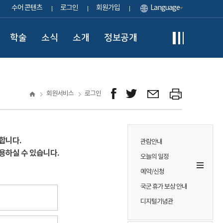
수어 콘텐츠
로그인
회원가입
Language
학술
소식
소개
정보공개
회원서비스
로그인
합니다.
관람안내
용하실 수 있습니다.
오늘의 일정
예약/신청
국군 휴가 보상 안내
디지털기념관