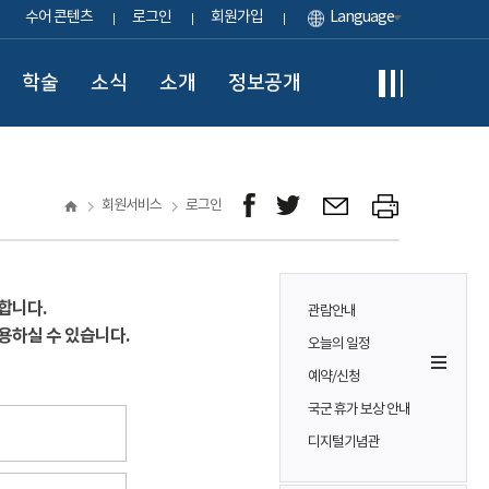
수어 콘텐츠
로그인
회원가입
Language
학술
소식
소개
정보공개
회원서비스
로그인
합니다.
관람안내
용하실 수 있습니다.
오늘의 일정
예약/신청
국군 휴가 보상 안내
디지털기념관