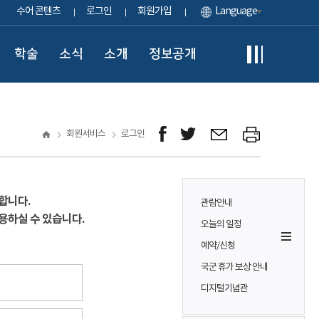
수어 콘텐츠
로그인
회원가입
Language
학술
소식
소개
정보공개
회원서비스
로그인
합니다.
관람안내
용하실 수 있습니다.
오늘의 일정
예약/신청
국군 휴가 보상 안내
디지털기념관