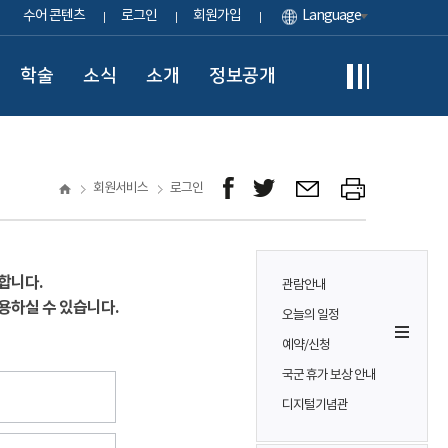
수어 콘텐츠
로그인
회원가입
Language
학술
소식
소개
정보공개
회원서비스
로그인
합니다.
관람안내
용하실 수 있습니다.
오늘의 일정
예약/신청
국군 휴가 보상 안내
디지털기념관