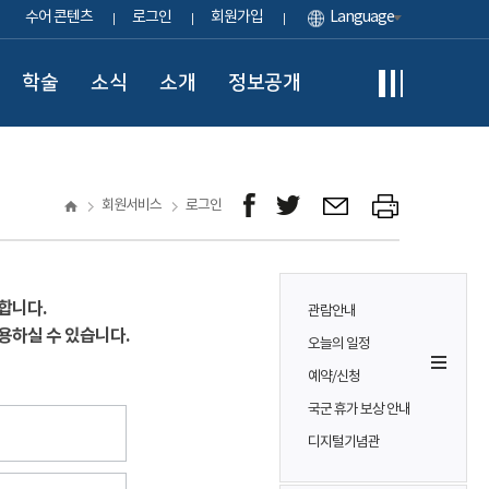
수어 콘텐츠
로그인
회원가입
Language
학술
소식
소개
정보공개
회원서비스
로그인
합니다.
관람안내
용하실 수 있습니다.
오늘의 일정
예약/신청
국군 휴가 보상 안내
디지털기념관