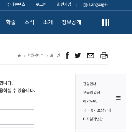
수어 콘텐츠
로그인
회원가입
Language
학술
소식
소개
정보공개
회원서비스
로그인
합니다.
관람안내
용하실 수 있습니다.
오늘의 일정
예약/신청
국군 휴가 보상 안내
디지털기념관