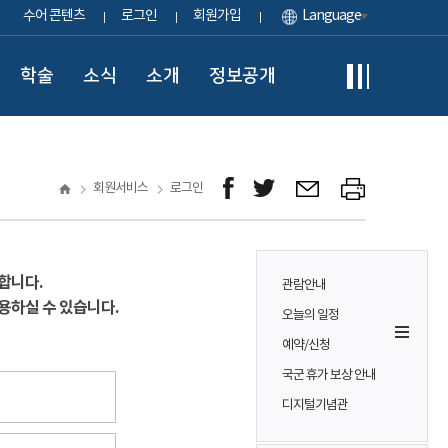
수어 콘텐츠
로그인
회원가입
Language
학술
소식
소개
정보공개
회원서비스
로그인
합니다.
관람안내
용하실 수 있습니다.
오늘의 일정
예약/신청
국군 휴가 보상 안내
디지털기념관