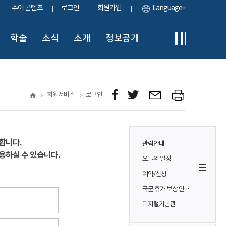
수어 콘텐츠
로그인
회원가입
Language
학술
소식
소개
정보공개
회원서비스
로그인
합니다.
관람안내
용하실 수 있습니다.
오늘의 일정
예약/신청
국군 휴가 보상 안내
디지털기념관